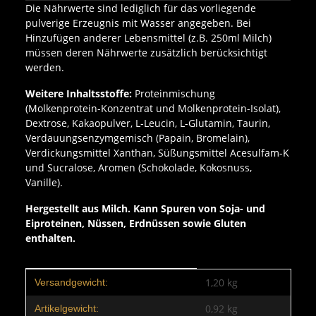
Die Nährwerte sind lediglich für das vorliegende
pulverige Erzeugnis mit Wasser angegeben. Bei
Hinzufügen anderer Lebensmittel (z.B. 250ml Milch)
müssen deren Nährwerte zusätzlich berücksichtigt
werden.
Weitere Inhaltsstoffe:
Proteinmischung
(Molkenprotein-Konzentrat und Molkenprotein-Isolat),
Dextrose, Kakaopulver, L-Leucin, L-Glutamin, Taurin,
Verdauungsenzymgemisch (Papain, Bromelain),
Verdickungsmittel Xanthan, Süßungsmittel Acesulfam-K
und Sucralose, Aromen (Schokolade, Kokosnuss,
Vanille).
Hergestellt aus Milch. Kann Spuren von Soja- und
Eiproteinen, Nüssen, Erdnüssen sowie Gluten
enthalten.
Produkteigenschaft
Wert
1,20 kg
Versandgewicht:
0,92
kg
Artikelgewicht: