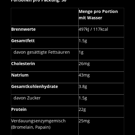
Menge pro Portion
mit Wasser
Brennwerte
497kJ / 117kcal
Gesamtfett
1.5g
davon gesättigte Fettsäuren
1g
Cholesterin
26mg
Natrium
43mg
Gesamtkohlenhydrate
3.8g
davon Zucker
1.5g
Protein
22g
Verdauungsenzymgemisch
25mg
(Bromelain, Papain)