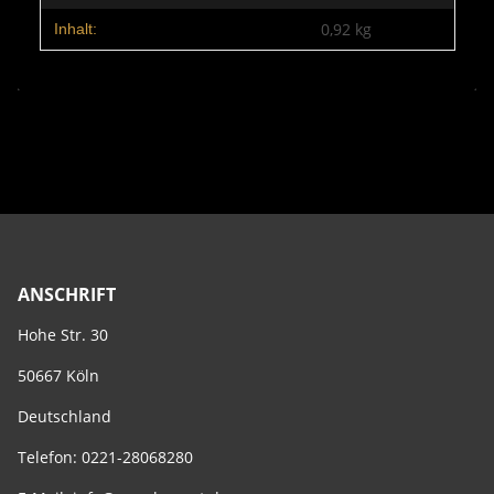
0,92 kg
Inhalt:
ANSCHRIFT
Hohe Str. 30
50667 Köln
Deutschland
Telefon: 0221-28068280