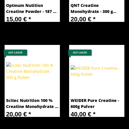
Optmum Nutition
QNT Creatine
Creatine Powder - 187 g
Monohydrate - 300 g
Pulver
Pulver
15,00 €
*
20,00 €
*
80,21 € pro 1 kg
66,67 € pro 1 kg
AUF LAGER
AUF LAGER
Scitec Nutrition 100 %
WEIDER Pure Creatine -
Creatine Monohydrate -
600g Pulver
300 g Pulver
20,00 €
*
40,00 €
*
66,67 € pro 1 kg
66,67 € pro 1 kg