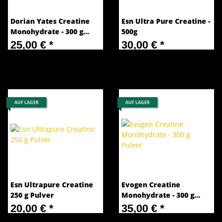
Dorian Yates Creatine
Esn Ultra Pure Creatine -
Monohydrate - 300 g
500g
Pulver
25,00 €
*
30,00 €
*
83,33 € pro 1 kg
60,00 € pro 1 kg
AUF LAGER
AUF LAGER
Esn Ultrapure Creatine
Evogen Creatine
250 g Pulver
Monohydrate - 300 g
Pulver
20,00 €
*
35,00 €
*
80,00 € pro 1 kg
116,67 € pro 1 kg