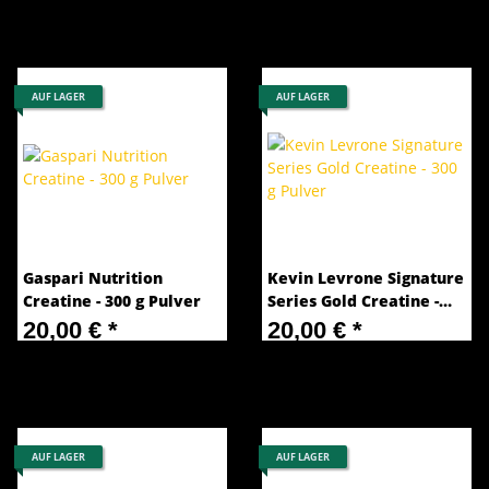
AUF LAGER
AUF LAGER
Gaspari Nutrition
Kevin Levrone Signature
Creatine - 300 g Pulver
Series Gold Creatine -
300 g Pulver
20,00 €
*
20,00 €
*
66,67 € pro 1 kg
66,67 € pro 1 kg
AUF LAGER
AUF LAGER