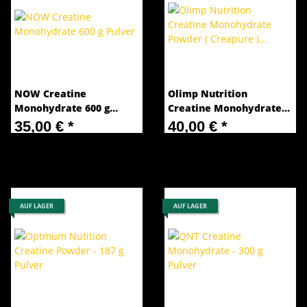
NOW Creatine
Olimp Nutrition
Monohydrate 600 g
Creatine Monohydrate
Pulver
Powder ( Creapure ) -
35,00 €
*
40,00 €
*
500g Pulver
58,33 € pro 1 kg
80,00 € pro 1 kg
AUF LAGER
AUF LAGER