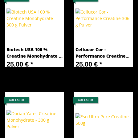
Biotech USA 100 %
Cellucor Cor -
Creatine Monohydrate -
Performance Creatine
300 g Pulver
306 g Pulver
25,00 €
*
25,00 €
*
83,33 € pro 1 kg
81,70 € pro 1 kg
AUF LAGER
AUF LAGER