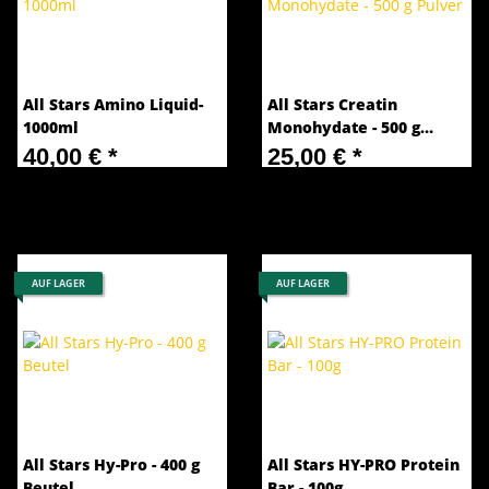
All Stars Amino Liquid-
All Stars Creatin
1000ml
Monohydate - 500 g
Pulver
40,00 €
*
25,00 €
*
40,00 € pro 1 l
50,00 € pro 1 kg
AUF LAGER
AUF LAGER
All Stars Hy-Pro - 400 g
All Stars HY-PRO Protein
Beutel
Bar - 100g