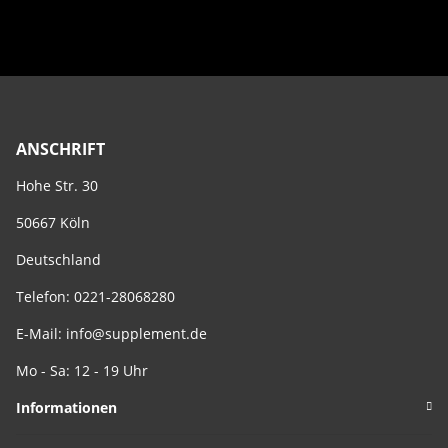
ANSCHRIFT
Hohe Str. 30
50667 Köln
Deutschland
Telefon: 0221-28068280
E-Mail:
info@supplement.de
Mo - Sa: 12 - 19 Uhr
Informationen