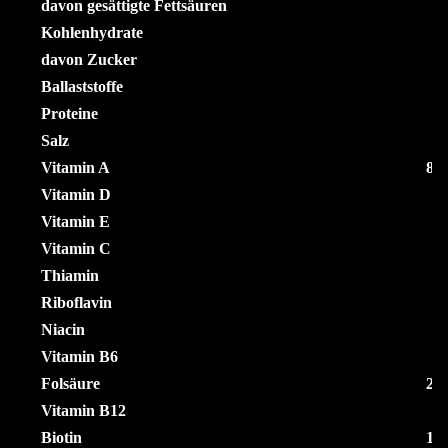
davon gesättigte Fettsäuren
Kohlenhydrate
davon Zucker
Ballaststoffe
Proteine
Salz
Vitamin A
89
Vitamin D
0
Vitamin E
Vitamin C
Thiamin
Riboflavin
Niacin
Vitamin B6
Folsäure
21
Vitamin B12
0
Biotin
16