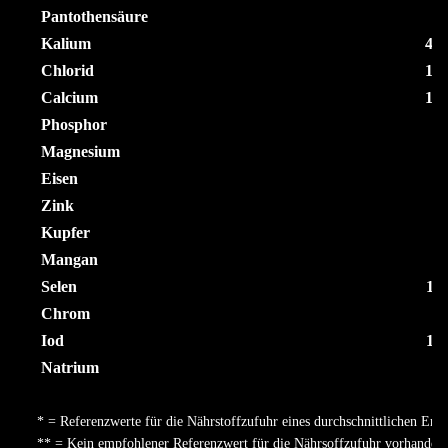
Pantothensäure
Kalium
41
Ch
lorid
19
Calcium
10
Phosphor
Magnesium
2
Eisen
Zink
Kupfer
Mangan
Selen
10
Chrom
3
Iod
15
Natrium
1
*
= Referenzwerte für die Nährstoffzufuhr eines durchschnittlichen Erw
** = Kein empfohlener Referenzwert für die Nährsoffzufuhr vorhanden.