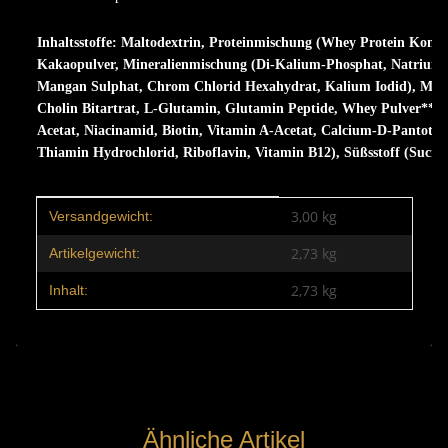
Inhaltsstoffe: Maltodextrin, Proteinmischung (Whey Protein Konzen
Kakaopulver, Mineralienmischung (Di-Kalium-Phosphat, Natrium C
Mangan Sulphat, Chrom Chlorid Hexahydrat, Kalium Iodid), Mittel
Cholin Bitartrat, L-Glutamin, Glutamin Peptide, Whey Pulver***, 
Acetat, Niacinamid, Biotin, Vitamin A-Acetat, Calcium-D-Pantothen
Thiamin Hydrochlorid, Riboflavin, Vitamin B12), Süßsstoff (Sucral
Produkteigenschaft
Wert
3,00 kg
Versandgewicht:
2,73
kg
Artikelgewicht:
2,73 kg
Inhalt:
Ähnliche Artikel