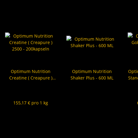
Optimum Nutrition
Optimum Nutrition
Opti
Creatine ( Creapure )
Shaker Plus - 600 ML
Stan
2500 - 200kapseln
45,00 €
*
10,00 €
*
6
155,17 € pro 1 kg