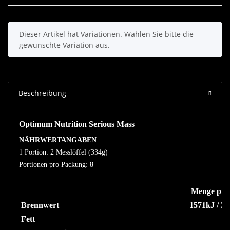
x
Dieser Artikel hat Variationen. Wählen Sie bitte die
gewünschte Variation aus.
Beschreibung
Optimum Nutrition Serious Mass
NÄHRWERTANGABEN
1 Portion: 2 Messlöffel (334g)
Portionen pro Packung: 8
Menge pro
Brennwert
1571kJ / 37
Fett