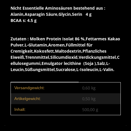
Nicht Essentielle Aminosäuren bestehend aus :
Alanin,Asparagin Säure,Glycin,Serin 4 g
BCAA s: 4.5 g
Zutaten : Molken Protein Isolat 86 %,Fettarmes Kakao
Pulver,L-Glutamin,Aromen,Füllmittel für
Cremigkeit,Kokosfett,Maltodextrin,Pflanzliches
Eiweiß,Trennmittel,Silicumdioxid,Verdickungsmittel,C
ellulosegummi,Emulgator lecithine (Soja ),Salz,L-
Leucin,Süßungsmittel,Sucralose,L-Isoleucin,L-Valin.
Produkteigenschaft
Wert
0,60 kg
Versandgewicht:
0,50
kg
Artikelgewicht:
500,00 g
Inhalt: