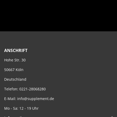
ANSCHRIFT
Hohe Str. 30
50667 Köln
Deutschland
Telefon: 0221-28068280
E-Mail:
info@supplement.de
Mo - Sa: 12 - 19 Uhr