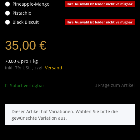
Pineapple-Mango
Ihre Auswahl ist leider nicht verfügbar.
Pistachio
Black Biscuit
Ihre Auswahl ist leider nicht verfügbar.
35,00 €
70,00 € pro 1 kg
inkl. 7% USt. , zzgl.
Versand
Frage zum Artikel
Sofort verfügbar
x
Dieser Artikel hat Variationen. Wählen Sie bitte die
gewünschte Variation aus.