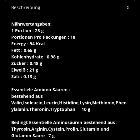
Beschreibung
Nährwertangaben:
1 Portion : 25 g
Portionen Pro Packungen : 18
Energy : 94 Kcal
Fett : 0.65 g
Kohlenhydrate : 0.98 g
Zucker : 0.48 g
Eiweiß : 21 g
Salz : 0.13 g
Essentiele Amiono Säuren :
bestehend aus
Valin,Isoleucin,Leucin,Histidine,Lysin,Methionin,Phen
ylalanin,Theronin,Tryptophan 10 g
Bedingt Essentielle Aminosäuren bestehend aus :
Thyrosin,Arginin,Cystein,Prolin,Glutamin und
Glutamin Säure 7 g