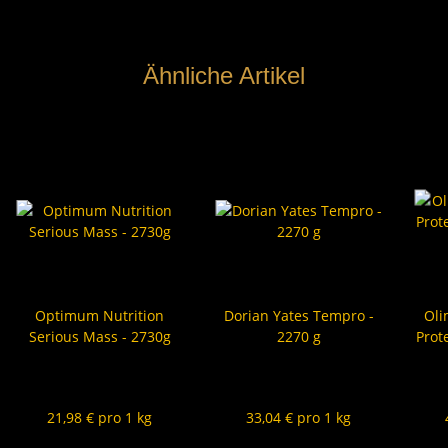
Ähnliche Artikel
Optimum Nutrition
Dorian Yates Tempro -
Oli
Serious Mass - 2730g
2270 g
Prot
60,00 €
*
75,00 €
*
9
21,98 € pro 1 kg
33,04 € pro 1 kg