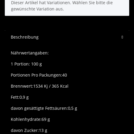
x
Dieser Artikel hat Variationen. Wählen Sie bitte die
gewünschte Variation aus.
Beschreibung
Nährwertangaben:
1 Portion: 100 g
Portionen Pro Packungen:40
Brennwert:1534 Kj / 365 Kcal
Fett:0,9 g
davon gesättigte Fettsäuren:0,5 g
Kohlenhydrate:69 g
davon Zucker:13 g