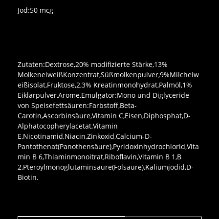
Jod:50 mcg
Zutaten:Dextrose,20% modifizierte Stärke,13%
MolkeneiweißKonzentrat,Süßmolkenpulver,9%Milcheiw
eißisolat,Fruktose,2,3% Kreatinmonohydrat,Palmöl,1%
Eiklarpulver,Arome,Emulgator:Mono und Diglyceride
von Speisefettsäuren:Farbstoff,Beta-
Carotin,Ascorbinsäure,Vitamin C,Eisen,Diphosphat,D-
Alphatocopherylacetat,Vitamin
E,Nicotinamid,Niacin,Zinkoxid,Calcium-D-
Pantothenat(Panothensäure),Pyridoxinhydrochlorid,Vita
min B 6,Thiaminmonoitrat,Riboflavin,Vitamin B 1,B
2,Pteroylmonoglutaminsäure(Folsäure),Kaliumjodid,D-
Biotin.