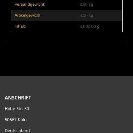
Produkteigenschaft
Wert
3,50 kg
Versandgewicht:
3,00
kg
Artikelgewicht:
3.000,00 g
Inhalt:
ANSCHRIFT
Hohe Str. 30
50667 Köln
Deutschland