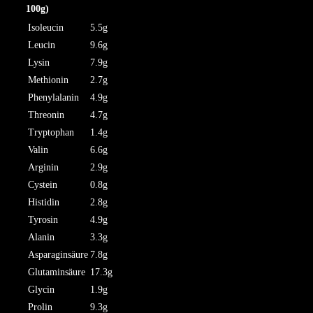
100g)
Isoleucin
5.5g
Leucin
9.6g
Lysin
7.9g
Methionin
2.7g
Phenylalanin
4.9g
Threonin
4.7g
Tryptophan
1.4g
Valin
6.6g
Arginin
2.9g
Cystein
0.8g
Histidin
2.8g
Tyrosin
4.9g
Alanin
3.3g
Asparaginsäure
7.8g
Glutaminsäure
17.3g
Glycin
1.9g
Prolin
9.3g