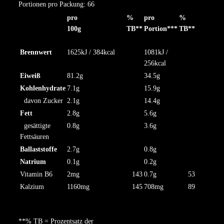
Portionen pro Packung: 66
pro
%
pro
%
100g
TB**
Portion***
TB**
Brennwert
1625kJ / 384kcal
1081kJ /
256kcal
Eiweiß
81.2g
34.5g
Kohlenhydrate
7.1g
15.9g
davon Zucker
2.1g
14.4g
Fett
2.8g
5.6g
gesättigte
0.8g
3.6g
Fettsäuren
Ballaststoffe
2.7g
0.8g
Natrium
0.1g
0.2g
Vitamin B6
2mg
143
0.7g
53
Kalzium
1160mg
145
708mg
89
**% TB = Prozentsatz der