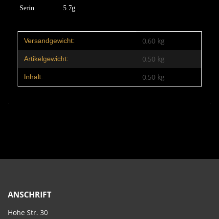
Serin
5.7g
Produkteigenschaft
Wert
0,60 kg
Versandgewicht:
0,50
kg
Artikelgewicht:
0,50 kg
Inhalt:
ANSCHRIFT
Hohe Str. 30