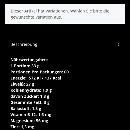
x
Dieser Artikel hat Variationen. Wählen Sie bitte die
gewünschte Variation aus.
Beschreibung
Nährwertangaben:
1 Portion: 33 g
Portionen Pro Packungen: 60
Energie: 572 Kj / 137 Kcal
Eiweiß: 27 g
Kohlenhydrate: 1,9 g
davon Zucker: 1,3 g
Gesammte Fett: 3 g
Ballastoff: 1,8 g
Vitamin B 12: 1,6 mg
Magnesium: 56 mg
Zinc: 1,5 mg