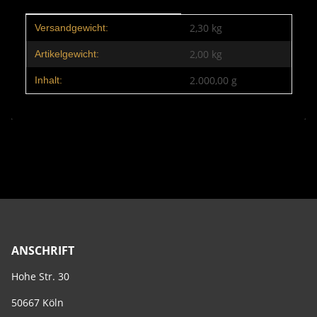
Produkteigenschaft
Wert
2,30 kg
Versandgewicht:
2,00
kg
Artikelgewicht:
2.000,00 g
Inhalt:
ANSCHRIFT
Hohe Str. 30
50667 Köln