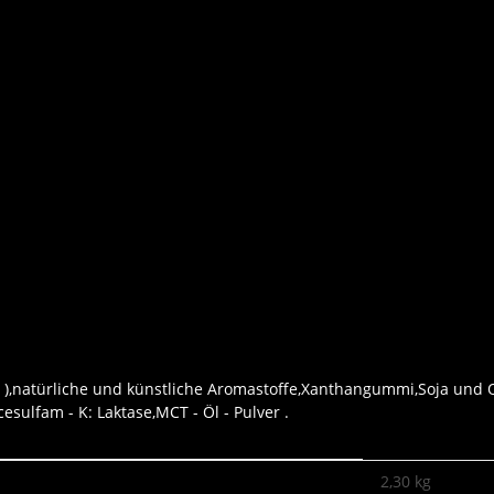
et ),natürliche und künstliche Aromastoffe,Xanthangummi,Soja und
sulfam - K: Laktase,MCT - Öl - Pulver .
2,30 kg