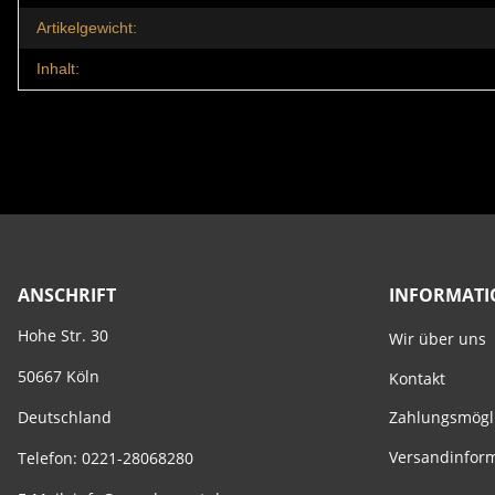
Artikelgewicht:
Inhalt:
ANSCHRIFT
INFORMAT
Hohe Str. 30
Wir über uns
50667 Köln
Kontakt
Zahlungsmögl
Deutschland
Versandinfor
Telefon: 0221-28068280