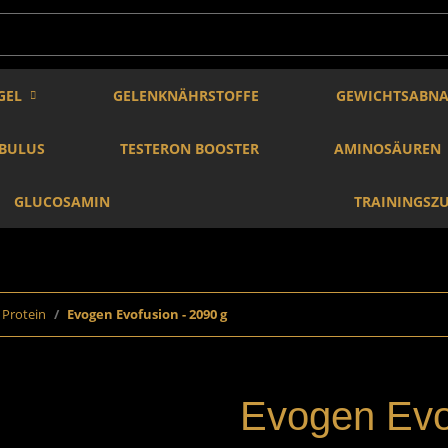
GEL
GELENKNÄHRSTOFFE
GEWICHTSABN
IBULUS
TESTERON BOOSTER
AMINOSÄUREN
GLUCOSAMIN
TRAININGSZ
Protein
Evogen Evofusion - 2090 g
Evogen Evo