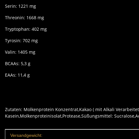
Serin: 1221 mg
Threonin: 1668 mg
Tryptophan: 402 mg
Tyrosin: 702 mg
Valin: 1405 mg
BCAAs: 5,3 g
EAAs: 11,4 g
Zutaten: Molkenprotein Konzentrat,Kakao ( mit Alkali Verarbeit
Kasein,Molkenproteinisolat,Protease,Süßungsmittel: Sucralose,Ace
Produkteigenschaft
Wert
Versandgewicht: