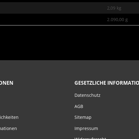
2,09
kg
2.090,00 g
IONEN
GESETZLICHE INFORMATI
Datenschutz
AGB
ichkeiten
Sitemap
mationen
Impressum