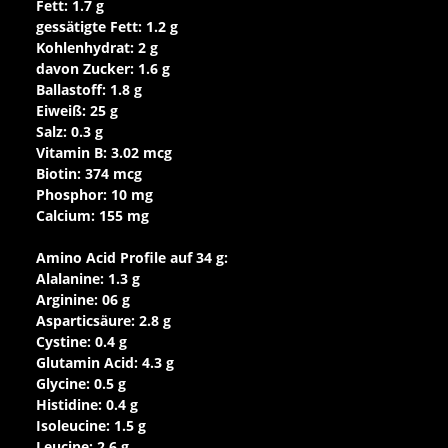
Fett: 1.7 g
gessätigte Fett: 1.2 g
Kohlenhydrat: 2 g
davon Zucker: 1.6 g
Ballastoff: 1.8 g
Eiweiß: 25 g
Salz: 0.3 g
Vitamin B: 3.02 mcg
Biotin: 374 mcg
Phosphor: 10 mg
Calcium: 155 mg
Amino Acid Profile auf 34 g:
Alalanine: 1.3 g
Arginine: 06 g
Asparticsäure: 2.8 g
Cystine: 0.4 g
Glutamin Acid: 4.3 g
Glycine: 0.5 g
Histidine: 0.4 g
Isoleucine: 1.5 g
Leucine: 2.6 g