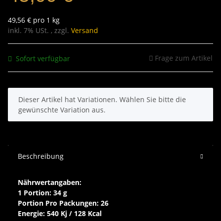
49,56 € pro 1 kg
inkl. 7% USt. , zzgl.
Versand
Frage zum Artikel
Sofort verfügbar
x
Dieser Artikel hat Variationen. Wählen Sie bitte die
gewünschte Variation aus.
Beschreibung
Nährwertangaben:
1 Portion: 34 g
Portion Pro Packungen: 26
Energie: 540 Kj / 128 Kcal