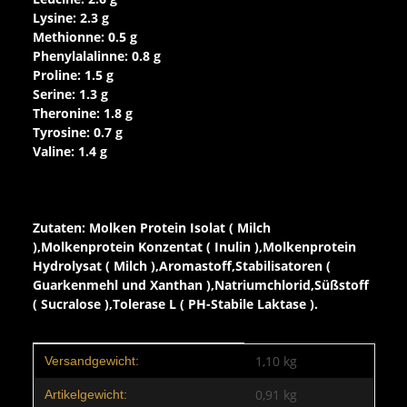
Lysine: 2.3 g
Methionne: 0.5 g
Phenylalalinne: 0.8 g
Proline: 1.5 g
Serine: 1.3 g
Theronine: 1.8 g
Tyrosine: 0.7 g
Valine: 1.4 g
Zutaten: Molken Protein Isolat ( Milch
),Molkenprotein Konzentat ( Inulin ),Molkenprotein
Hydrolysat ( Milch ),Aromastoff,Stabilisatoren (
Guarkenmehl und Xanthan ),Natriumchlorid,Süßstoff
( Sucralose ),Tolerase L ( PH-Stabile Laktase ).
Produkteigenschaft
Wert
1,10 kg
Versandgewicht:
0,91
kg
Artikelgewicht: