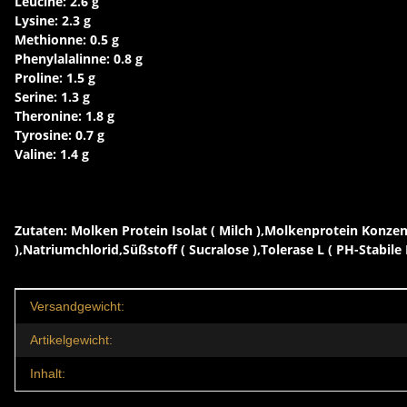
Leucine: 2.6 g
Lysine: 2.3 g
Methionne: 0.5 g
Phenylalalinne: 0.8 g
Proline: 1.5 g
Serine: 1.3 g
Theronine: 1.8 g
Tyrosine: 0.7 g
Valine: 1.4 g
Zutaten: Molken Protein Isolat ( Milch ),Molkenprotein Konzen
),Natriumchlorid,Süßstoff ( Sucralose ),Tolerase L ( PH-Stabile 
Produkteigenschaft
Wert
Versandgewicht:
Artikelgewicht:
Inhalt: