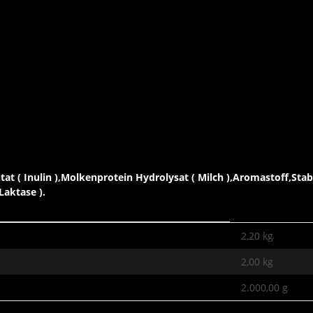
tat ( Inulin ),Molkenprotein Hydrolysat ( Milch ),Aromastoff,St
Laktase ).
2,20 kg
2,00
kg
2.000,00 g