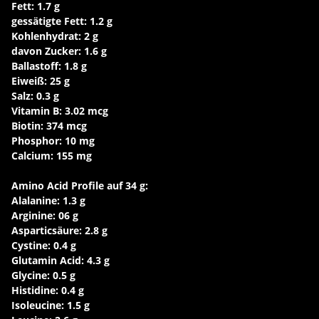
Fett: 1.7 g
gessätigte Fett: 1.2 g
Kohlenhydrat: 2 g
davon Zucker: 1.6 g
Ballastoff: 1.8 g
Eiweiß: 25 g
Salz: 0.3 g
Vitamin B: 3.02 mcg
Biotin: 374 mcg
Phosphor: 10 mg
Calcium: 155 mg
Amino Acid Profile auf 34 g:
Alalanine: 1.3 g
Arginine: 06 g
Asparticsäure: 2.8 g
Cystine: 0.4 g
Glutamin Acid: 4.3 g
Glycine: 0.5 g
Histidine: 0.4 g
Isoleucine: 1.5 g