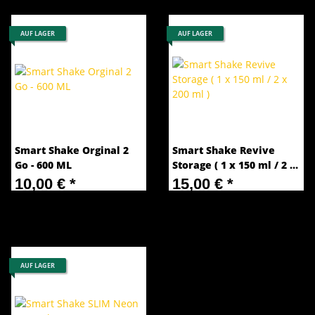
AUF LAGER
AUF LAGER
Smart Shake Orginal 2
Smart Shake Revive
Go - 600 ML
Storage ( 1 x 150 ml / 2 x
200 ml )
10,00 €
*
15,00 €
*
AUF LAGER