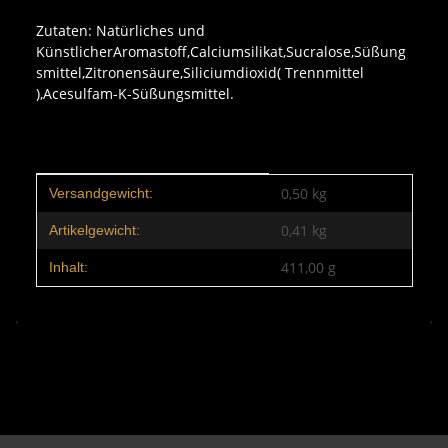
Zutaten: Natürliches und
KünstlicherAromastoff,Calciumsilikat,Sucralose,Süßung
smittel,Zitronensäure,Siliciumdioxid( Trennmittel
),Acesulfam-K-Süßungsmittel.
Produkteigenschaft
Wert
0,50 kg
Versandgewicht:
0,41
kg
Artikelgewicht:
411,00 g
Inhalt: