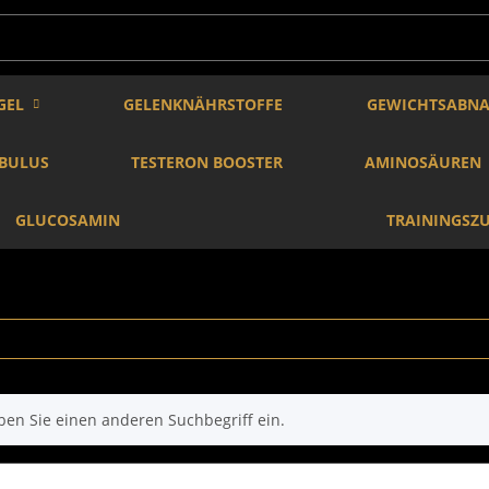
GEL
GELENKNÄHRSTOFFE
GEWICHTSABN
IBULUS
TESTERON BOOSTER
AMINOSÄUREN
GLUCOSAMIN
TRAININGSZ
ben Sie einen anderen Suchbegriff ein.