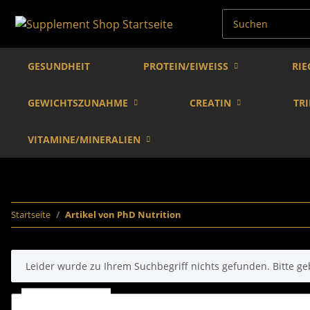
GESUNDHEIT
PROTEIN/EIWEISS
RIE
GEWICHTSZUNAHME
CREATIN
TR
VITAMINE/MINERALIEN
Startseite
Artikel von PhD Nutrition
x
Leider wurde zu Ihrem Suchbegriff nichts gefunden. Bitte ge
Suchbegriff eingeben