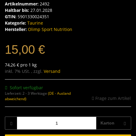
Artikelnummer:
2492
Haltbar bis:
27.01.2028
GTIN:
5901330024351
Kategorie:
Taurine
Hersteller:
Olimp Sport Nutrition
15,00 €
74,26 € pro 1 kg
inkl. 7% USt. , zzgl.
Versand
Sofort verfügbar
Lieferzeit:
2 - 3 Werktage
(DE - Ausland
Frage zum Artikel
abweichend)
Karton