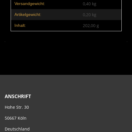
Produkteigenschaft
Wert
0,40 kg
Versandgewicht:
0,20
kg
Artikelgewicht:
202,00 g
Inhalt:
ANSCHRIFT
Hohe Str. 30
50667 Köln
Deutschland