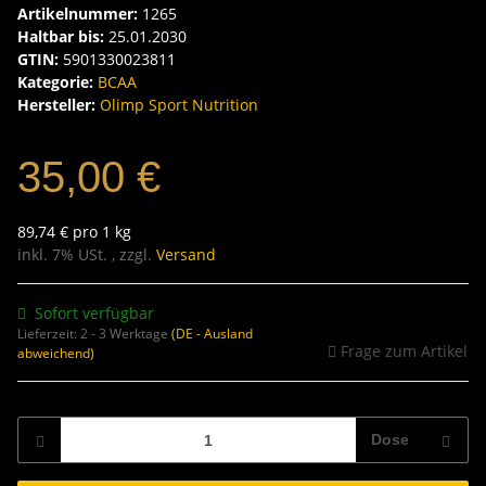
Artikelnummer:
1265
Haltbar bis:
25.01.2030
GTIN:
5901330023811
Kategorie:
BCAA
Hersteller:
Olimp Sport Nutrition
35,00 €
89,74 € pro 1 kg
inkl. 7% USt. , zzgl.
Versand
Sofort verfügbar
Lieferzeit:
2 - 3 Werktage
(DE - Ausland
Frage zum Artikel
abweichend)
Dose