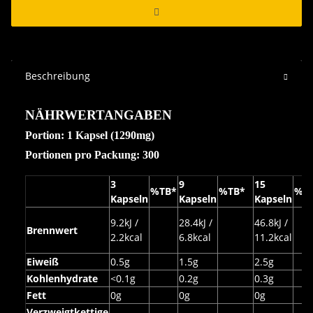
Beschreibung
NÄHRWERTANGABEN
Portion: 1 Kapsel (1290mg)
Portionen pro Packung: 300
3
9
15
%TB*
%TB*
%T
Kapseln
Kapseln
Kapseln
9.2kJ /
28.4kJ /
46.8kJ /
Brennwert
2.2kcal
6.8kcal
11.2kcal
Eiweiß
0.5g
1.5g
2.5g
Kohlenhydrate
<0.1g
0.2g
0.3g
Fett
0g
0g
0g
Verzweigtkettige