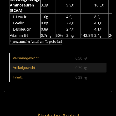
Aminosäuren
3.3g
9.9g
16.5g
(BCAA)
L-Leucin
1.6g
4.9g
8.2g
L-Valin
0.8g
2.4g
4.1g
L-Isoleucin
0.8g
2.4g
4.1g
Vitamin B6
0.7mg
50%
2mg
142.8%
3.4g
242
* prozentualer Anteil am Tagesbedarf
Produkteigenschaft
Wert
0,50 kg
Versandgewicht:
0,39
kg
Artikelgewicht:
0,39 kg
Inhalt:
Ähnliche Artikel