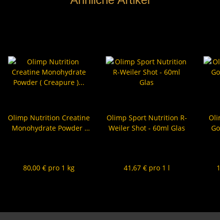
Olimp Nutrition Creatine
Olimp Sport Nutrition R-
Oli
Monohydrate Powder (
Weiler Shot - 60ml Glas
Go
Creapure ) - 500g Pulver
Edi
40,00 €
*
2,50 €
*
3
80,00 € pro 1 kg
41,67 € pro 1 l
1