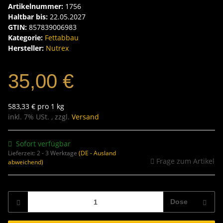
Artikelnummer:
1756
Haltbar bis:
22.05.2027
GTIN:
857839006983
Kategorie:
Fettabbau
Hersteller:
Nutrex
35,00 €
583,33 € pro 1 kg
inkl. 7% USt. , zzgl.
Versand
Sofort verfügbar
Lieferzeit:
2 - 3 Werktage
(DE - Ausland
Frage zum Artikel
abweichend)
Dose