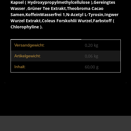
Kapsel ( Hydroxypropylmethylcellulose ),Gereingtes
Wasser ,Grüner Tee Extrakt,Theobroma Cacao
Samen,KoffeinWasserfrei 1,N-Acetyl L-Tyrosin,Ingwer
Wurzel Extrakt,Coleus Forskohlii Wurzel,Farbstoff (
Chlorophyline ).
Produkteigenschaft
Wert
0,20 kg
Versandgewicht:
0,06
kg
Artikelgewicht:
60,00 g
Inhalt: