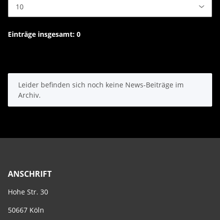
Einträge insgesamt: 0
x
Leider befinden sich noch keine News-Beiträge im
Archiv.
ANSCHRIFT
Hohe Str. 30
50667 Köln