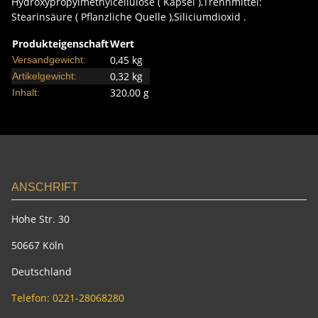
Hydroxypropylmethylcellulose ( Kapsel ),Trennmittel:
Stearinsäure ( Pflanzliche Quelle ),Siliciumdioxid .
Produkteigenschaft
Wert
0,45 kg
Versandgewicht:
0,32
kg
Artikelgewicht:
320,00 g
Inhalt:
ANSCHRIFT
Hohe Str. 30
50667 Köln
Deutschland
Telefon: 0221-28068280