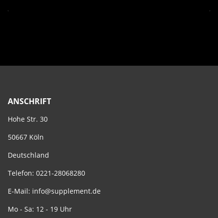
ANSCHRIFT
Hohe Str. 30
50667 Köln
Deutschland
Telefon: 0221-28068280
E-Mail:
info@supplement.de
Mo - Sa: 12 - 19 Uhr