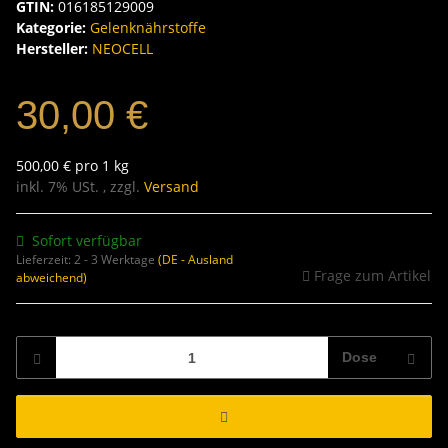
GTIN:
016185129009
Kategorie:
Gelenknährstoffe
Hersteller:
NEOCELL
30,00 €
500,00 € pro 1 kg
inkl. 7% USt. , zzgl.
Versand
Sofort verfügbar
Lieferzeit:
2 - 3 Werktage
(DE - Ausland
Frage zum Artikel
abweichend)
Dose