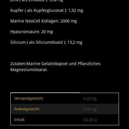
Kupfer ( als Kupfergluconat ): 1,32 mg
Marine NeoCell Kollagen: 2000 mg
Hyaluronsäure: 20 mg
Silicium ( als Siliciumdioxid ): 13,2 mg
Zutaten:Marine Gelatinkapsel und Pflanzliches
Magnesiumstearat.
Produkteigenschaft
Wert
0,20 kg
Versandgewicht:
0,06
kg
Artikelgewicht:
60,00 g
Inhalt: