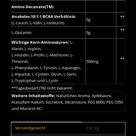
Amino Decanate(TM)
Anaboles 10:1:1 BCAA Verhältnis:
**
5g
(L-Leucin, L-Valin, L-Isoleucin)
**
L-Glutamin
5g
Wichtige Kern-Aminosäuren:
L-
Alanin, L-Arginin,
L-Histidin, L-Prolin, L-Methionin, L-
**
Threonin,
500mg
L-Phenylalanin, L-Tyrosin, L-Asparagin,
L-Aspartat, L-Cystein, Glycin, L-Serin,
L-Tryptophan und L-Lysin
**Tagesbedarf (TB) nicht bekannt.
Weitere Inhaltsstoffe:
Natürliches Aroma, Apfelsäure,
Acesulfam-Kalium, Sucralose, Decansäure, PEG 8000, PEG 3350
und Allurarot AC.
Produkteigenschaft
Wert
0,50 kg
Versandgewicht: