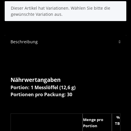
x
Dieser Artikel hat Variationen. Wählen Sie bitte die
gewünschte Variation aus.
Beschreibung
Nährwertangaben
Portion: 1 Messlöffel (12,6 g)
Portionen pro Packung: 30
%
Menge pro
TB
Portion