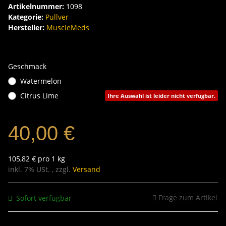
Artikelnummer:
1098
Kategorie:
Pullver
Hersteller:
MuscleMeds
Geschmack
Watermelon
Citrus Lime
Ihre Auswahl ist leider nicht verfügbar.
40,00 €
105,82 € pro 1 kg
inkl. 7% USt. , zzgl.
Versand
Frage zum Artikel
Sofort verfügbar