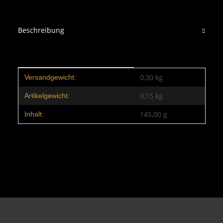
Beschreibung
Produkteigenschaft
Wert
0,30 kg
Versandgewicht:
0,15
kg
Artikelgewicht:
145,00 g
Inhalt: