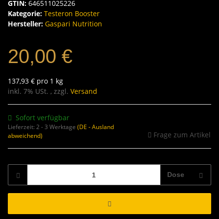
GTIN:
646511025226
Kategorie:
Testeron Booster
Hersteller:
Gaspari Nutrition
20,00 €
137,93 € pro 1 kg
inkl. 7% USt. , zzgl.
Versand
Sofort verfügbar
Lieferzeit:
2 - 3 Werktage
(DE - Ausland
Frage zum Artikel
abweichend)
Dose