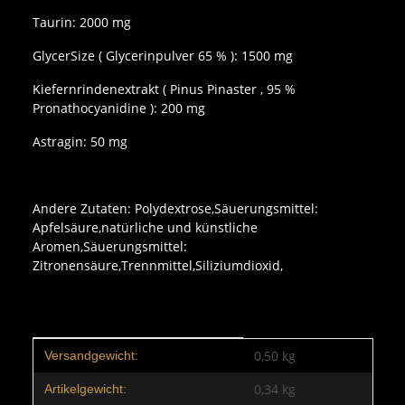
Taurin: 2000 mg
GlycerSize ( Glycerinpulver 65 % ): 1500 mg
Kiefernrindenextrakt ( Pinus Pinaster , 95 %
Pronathocyanidine ): 200 mg
Astragin: 50 mg
Andere Zutaten: Polydextrose,Säuerungsmittel:
Apfelsäure,natürliche und künstliche
Aromen,Säuerungsmittel:
Zitronensäure,Trennmittel,Siliziumdioxid,
Produkteigenschaft
Wert
0,50 kg
Versandgewicht:
0,34
kg
Artikelgewicht: