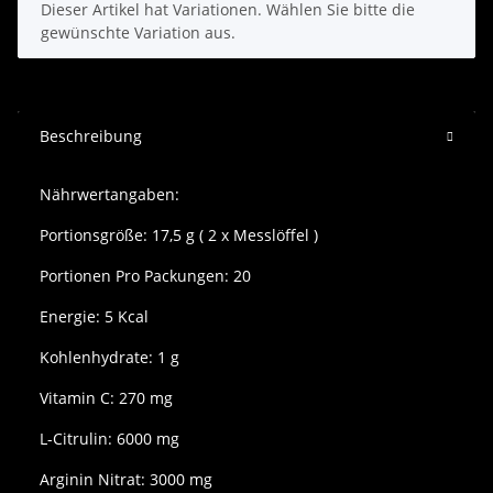
x
Dieser Artikel hat Variationen. Wählen Sie bitte die
gewünschte Variation aus.
Beschreibung
Nährwertangaben:
Portionsgröße: 17,5 g ( 2 x Messlöffel )
Portionen Pro Packungen: 20
Energie: 5 Kcal
Kohlenhydrate: 1 g
Vitamin C: 270 mg
L-Citrulin: 6000 mg
Arginin Nitrat: 3000 mg