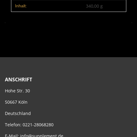
340,00 g
Inhalt:
ANSCHRIFT
Hohe Str. 30
50667 Köln
Deutschland
Telefon: 0221-28068280
E-Mail:
info@supplement.de