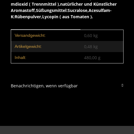
mdioxid ( Trennmittel ),natürlicher und Künstlicher
Aromastoff,Süßungsmittel:Sucralose,Acesulfam-
K:Rübenpulver,Lycopin ( aus Tomaten ).
Produkteigenschaft
Wert
0,60 kg
Versandgewicht:
0,48
kg
Artikelgewicht:
480,00 g
Inhalt:
Benachrichtigen, wenn verfügbar