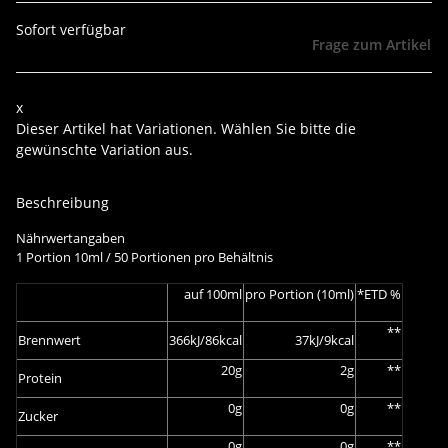
Sofort verfügbar
Frage zum Artikel
x
Dieser Artikel hat Variationen. Wählen Sie bitte die
gewünschte Variation aus.
Beschreibung
Nährwertangaben
1 Portion 10ml / 50 Portionen pro Behältnis
auf 100ml
pro Portion (10ml)
*ETD %
**
Brennwert
366kJ/86kcal
37kJ/9kcal
20g
2g
**
Protein
0g
0g
**
Zucker
0g
0g
**