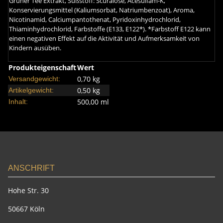
Grüner Tee Extrakt, Süßstoff: Scuralose, Acesulfam-K,
Konservierungsmittel (Kaliumsorbat, Natriumbenzoat), Aroma,
Nicotinamid, Calciumpantothenat, Pyridoxinhydrochlorid,
Thiaminhydrochlorid, Farbstoffe (E133, E122*). *Farbstoff E122 kann
einen negativen Effekt auf die Aktivität und Aufmerksamkeit von
Kindern ausüben.
Produkteigenschaft
Wert
0,70 kg
Versandgewicht:
0,50
kg
Artikelgewicht:
500,00 ml
Inhalt:
ANSCHRIFT
Hohe Str. 30
50667 Köln