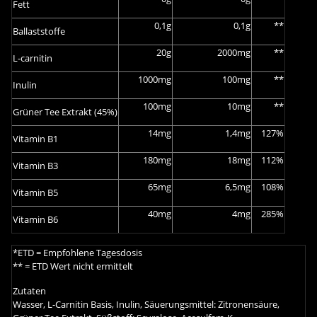
Fett
0,1g
0,1g
**
Ballaststoffe
20g
2000mg
**
L-carnitin
1000mg
100mg
**
Inulin
100mg
10mg
**
Grüner Tee Extrakt (45%)
14mg
1,4mg
127%
Vitamin B1
180mg
18mg
112%
Vitamin B3
65mg
6,5mg
108%
Vitamin B5
40mg
4mg
285%
Vitamin B6
*ETD = Empfohlene Tagesdosis
** = ETD Wert nicht ermittelt
Zutaten
Wasser, L-Carnitin Basis, Inulin, Säuerungsmittel: Zitronensäure,